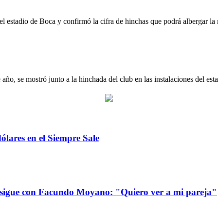
bonera tras la ampliación con el proyecto 
 el estadio de Boca y confirmó la cifra de hinchas que podrá albergar la
barra del Ajax
 año, se mostró junto a la hinchada del club en las instalaciones del estad
dólares en el Siempre Sale
 sigue con Facundo Moyano: "Quiero ver a mi pareja"