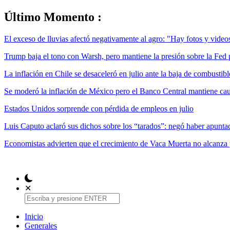
Último Momento :
El exceso de lluvias afectó negativamente al agro: "Hay fotos y videos
Trump baja el tono con Warsh, pero mantiene la presión sobre la Fed 
La inflación en Chile se desaceleró en julio ante la baja de combustibl
Se moderó la inflación de México pero el Banco Central mantiene caut
Estados Unidos sorprende con pérdida de empleos en julio
Luis Caputo aclaró sus dichos sobre los “tarados”: negó haber apuntad
Economistas advierten que el crecimiento de Vaca Muerta no alcanza 
✕
Inicio
Generales