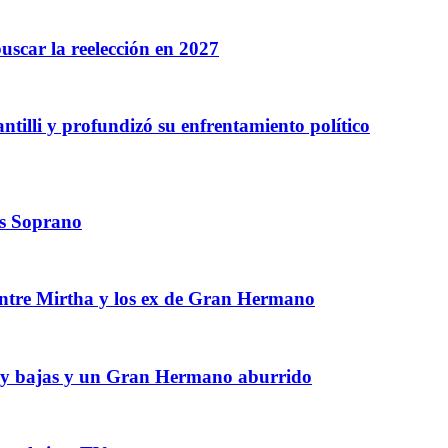
buscar la reelección en 2027
Santilli y profundizó su enfrentamiento político
os Soprano
 entre Mirtha y los ex de Gran Hermano
 muy bajas y un Gran Hermano aburrido