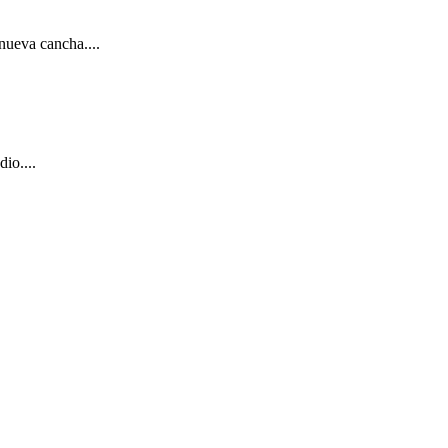
de Riquelme
 nueva cancha....
io....