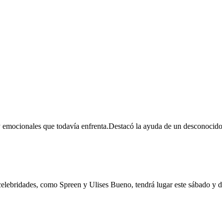
e sobrevivió a un grave accidente de autos
s y emocionales que todavía enfrenta.Destacó la ayuda de un desconocid
ossover llega a Córdoba
 celebridades, como Spreen y Ulises Bueno, tendrá lugar este sábado y d