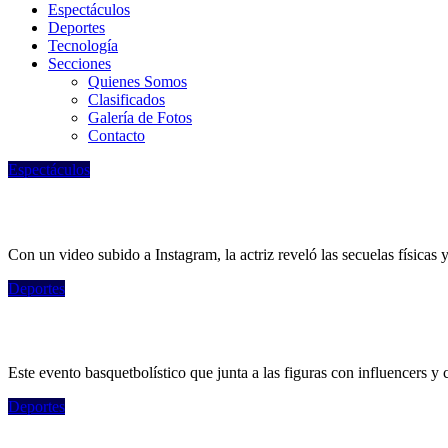
Espectáculos
Deportes
Tecnologí­a
Secciones
Quienes Somos
Clasificados
Galería de Fotos
Contacto
Espectáculos
Minnie Driver, ex de Matt Damon, contó qu
Con un video subido a Instagram, la actriz reveló las secuelas física
Deportes
Con Campazzo, Nocioni y Milanesio, La Cr
Este evento basquetbolístico que junta a las figuras con influencers y
Deportes