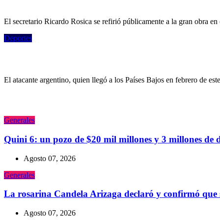
Es oficial: la capacidad que tendrá la Bom
El secretario Ricardo Rosica se refirió públicamente a la gran obra en
Deportes
Maher Carrizo y su imponente foto con la 
El atacante argentino, quien llegó a los Países Bajos en febrero de este
Generales
Quini 6: un pozo de $20 mil millones y 3 millones de 
Agosto 07, 2026
Generales
La rosarina Candela Arizaga declaró y confirmó que
Agosto 07, 2026