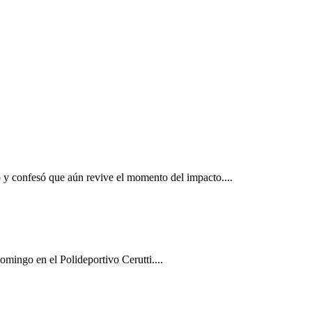
: "Estoy muy agradecida de estar viva"
o y confesó que aún revive el momento del impacto....
omingo en el Polideportivo Cerutti....