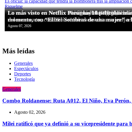
Más leídas
Generales
Espectáculos
Deportes
Tecnologí­a
Generales
Combo Roldanense: Ruta A012, El Niño, Eva Perón, 
Agosto 02, 2026
Milei ratificó que ya definió a su vicepresidente para 