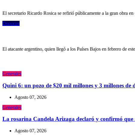
Es oficial: la capacidad que tendrá la Bom
El secretario Ricardo Rosica se refirió públicamente a la gran obra en
Deportes
Maher Carrizo y su imponente foto con la 
El atacante argentino, quien llegó a los Países Bajos en febrero de este
Generales
Quini 6: un pozo de $20 mil millones y 3 millones de 
Agosto 07, 2026
Generales
La rosarina Candela Arizaga declaró y confirmó que
Agosto 07, 2026