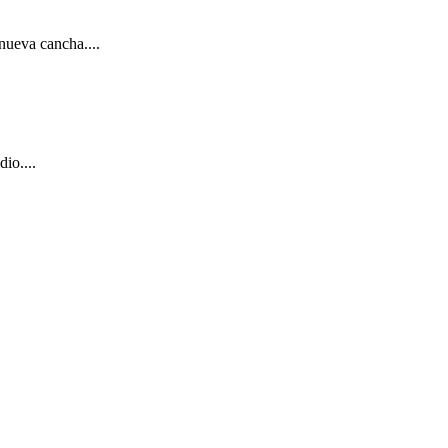
de Riquelme
 nueva cancha....
io....