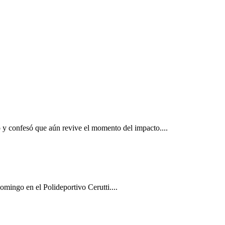
: "Estoy muy agradecida de estar viva"
o y confesó que aún revive el momento del impacto....
omingo en el Polideportivo Cerutti....