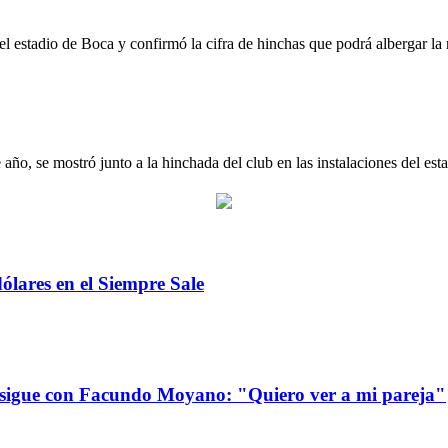
bonera tras la ampliación con el proyecto 
 el estadio de Boca y confirmó la cifra de hinchas que podrá albergar la
barra del Ajax
 año, se mostró junto a la hinchada del club en las instalaciones del estad
dólares en el Siempre Sale
 sigue con Facundo Moyano: "Quiero ver a mi pareja"