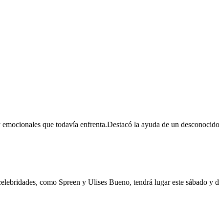
e sobrevivió a un grave accidente de autos
s y emocionales que todavía enfrenta.Destacó la ayuda de un desconocid
ossover llega a Córdoba
 celebridades, como Spreen y Ulises Bueno, tendrá lugar este sábado y d