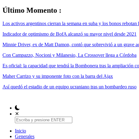
Último Momento :
Los activos argentinos cierran la semana en suba y los bonos rebotan 
Indicador de optimismo de BofA alcanzó su mayor nivel desde 2021
Minnie Driver, ex de Matt Damon, contó que sobrevivió a un grave ac
Con Campazzo, Nocioni y Milanesio, La Crossover llega a Córdoba
Es oficial: la capacidad que tendrá la Bombonera tras la ampliación 
Maher Carrizo y su imponente foto con la barra del Ajax
Así quedó el estadio de un equipo ucraniano tras un bombardeo ruso
✕
Inicio
Generales