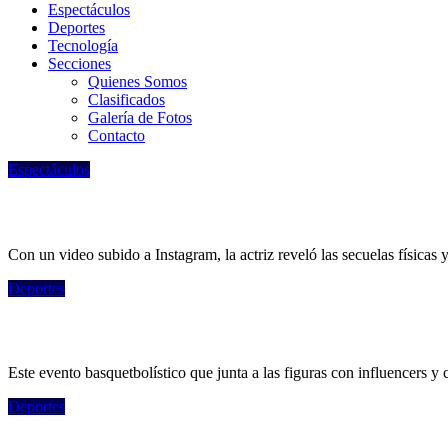
Espectáculos
Deportes
Tecnologí­a
Secciones
Quienes Somos
Clasificados
Galería de Fotos
Contacto
Espectáculos
Minnie Driver, ex de Matt Damon, contó qu
Con un video subido a Instagram, la actriz reveló las secuelas física
Deportes
Con Campazzo, Nocioni y Milanesio, La Cr
Este evento basquetbolístico que junta a las figuras con influencers y
Deportes