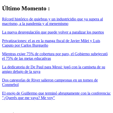
Último Momento :
Récord histórico de quiebras y un industricidio que ya supera al
macrismo, a la pandemia y al menemismo
La nueva desregulación que puede volver a paralizar los puertos
Privatizaciones: el as en la manga fiscal de Javier Milei y Luis
Caputo por Carlos Burgueño
Mientras exige 75% de cobertura por paro, el Gobierno subejecutó
el 75% de las metas educativas
La dedicatoria de De Paul para Messi: jugó con la camiseta de su
amigo debajo de la suya
Dos categorías de River salieron campeonas en un torneo de
Conmebol
El enojo de Guillermo que terminó abruptamente con la conferencia:
"¿Querés que me vaya? Me voy"