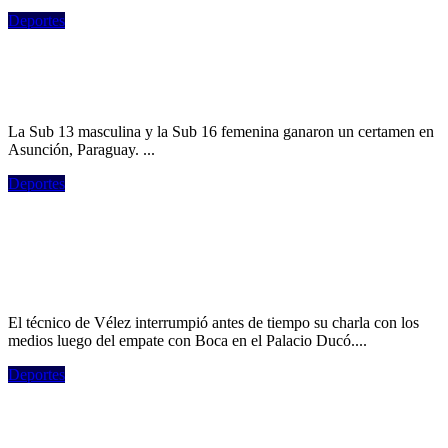
Deportes
Dos categorías de River salieron
campeonas en un torneo de Conmebol
La Sub 13 masculina y la Sub 16 femenina ganaron un certamen en
Asunción, Paraguay. ...
Deportes
El enojo de Guillermo que terminó
abruptamente con la conferencia:
"¿Querés que me vaya? Me voy"
El técnico de Vélez interrumpió antes de tiempo su charla con los
medios luego del empate con Boca en el Palacio Ducó....
Deportes
Arruabarrena, entre la broma sobre
Riquelme y la chicana a los Mellizos: "No