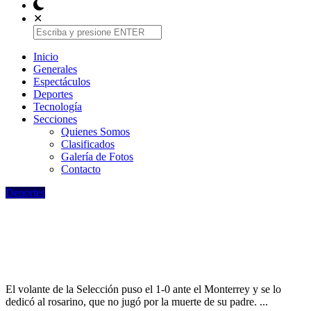
✕
Inicio
Generales
Espectáculos
Deportes
Tecnologí­a
Secciones
Quienes Somos
Clasificados
Galería de Fotos
Contacto
Deportes
La dedicatoria de De Paul para Messi:
jugó con la camiseta de su amigo debajo
de la suya
El volante de la Selección puso el 1-0 ante el Monterrey y se lo
dedicó al rosarino, que no jugó por la muerte de su padre. ...