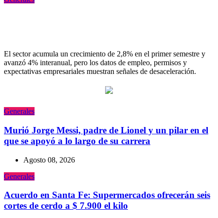
La construcción cayó 4,1% en junio y
registró su cuarta baja del año
El sector acumula un crecimiento de 2,8% en el primer semestre y
avanzó 4% interanual, pero los datos de empleo, permisos y
expectativas empresariales muestran señales de desaceleración.
Generales
Murió Jorge Messi, padre de Lionel y un pilar en el
que se apoyó a lo largo de su carrera
Agosto 08, 2026
Generales
Acuerdo en Santa Fe: Supermercados ofrecerán seis
cortes de cerdo a $ 7.900 el kilo