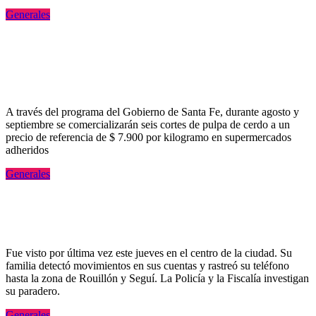
Generales
Acuerdo en Santa Fe: Supermercados
ofrecerán seis cortes de cerdo a $ 7.900 el
kilo
A través del programa del Gobierno de Santa Fe, durante agosto y
septiembre se comercializarán seis cortes de pulpa de cerdo a un
precio de referencia de $ 7.900 por kilogramo en supermercados
adheridos
Generales
Buscan intensamente a un ingeniero de 68
años desaparecido en Rosario
Fue visto por última vez este jueves en el centro de la ciudad. Su
familia detectó movimientos en sus cuentas y rastreó su teléfono
hasta la zona de Rouillón y Seguí. La Policía y la Fiscalía investigan
su paradero.
Generales