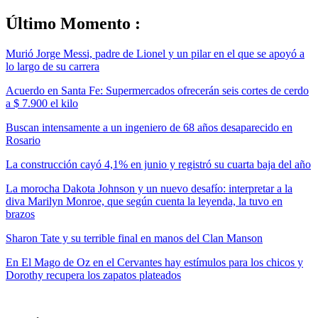
Último Momento :
Murió Jorge Messi, padre de Lionel y un pilar en el que se apoyó a
lo largo de su carrera
Acuerdo en Santa Fe: Supermercados ofrecerán seis cortes de cerdo
a $ 7.900 el kilo
Buscan intensamente a un ingeniero de 68 años desaparecido en
Rosario
La construcción cayó 4,1% en junio y registró su cuarta baja del año
La morocha Dakota Johnson y un nuevo desafío: interpretar a la
diva Marilyn Monroe, que según cuenta la leyenda, la tuvo en
brazos
Sharon Tate y su terrible final en manos del Clan Manson
En El Mago de Oz en el Cervantes hay estímulos para los chicos y
Dorothy recupera los zapatos plateados