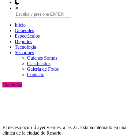
✕
Inicio
Generales
Espectáculos
Deportes
Tecnologí­a
Secciones
Quienes Somos
Clasificados
Galería de Fotos
Contacto
Generales
Murió Jorge Messi, padre de Lionel y un
pilar en el que se apoyó a lo largo de su
carrera
El deceso ocurrió ayer viernes, a las 22. Estaba internado en una
clínica de la ciudad de Rosario.