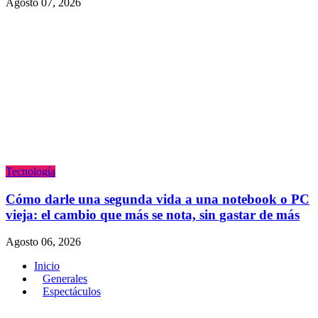
Agosto 07, 2026
Tecnologí­a
Cómo darle una segunda vida a una notebook o PC
vieja: el cambio que más se nota, sin gastar de más
Agosto 06, 2026
Inicio
Generales
Espectáculos