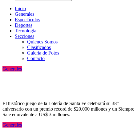
Inicio
Generales
Espectáculos
Deportes
Tecnologí­a
Secciones
Quienes Somos
Clasificados
Galería de Fotos
Contacto
Generales
Quini 6: un pozo de $20 mil millones y 3
millones de dólares en el Siempre Sale
El histórico juego de la Lotería de Santa Fe celebrará su 38°
aniversario con un premio récord de $20.000 millones y un Siempre
Sale equivalente a US$ 3 millones.
Generales
La rosarina Candela Arizaga declaró y