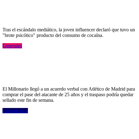
confirmó que sigue con Facundo Moyano:
"Quiero ver a mi pareja"
Tras el escándalo mediático, la joven influencer declaró que tuvo un
"brote psicótico" producto del consumo de cocaína.
Generales
River compró a Thiago Almada en 20
millones de euros y se convertirá en el
pase más caro de la historia
El Millonario llegó a un acuerdo verbal con Atlético de Madrid para
comprar el pase del atacante de 25 años y el traspaso podría quedar
sellado este fin de semana.
Espectáculos
La nueva historia de Marcelo Birmajer:
Tomarse un tiempo