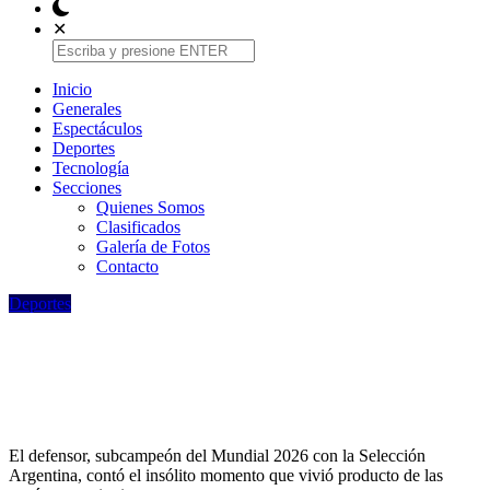
✕
Inicio
Generales
Espectáculos
Deportes
Tecnologí­a
Secciones
Quienes Somos
Clasificados
Galería de Fotos
Contacto
Deportes
La particular anécdota de Medina con un
gomero que no lo reconoció: "Me dijo
'son unos vende patria'"
El defensor, subcampeón del Mundial 2026 con la Selección
Argentina, contó el insólito momento que vivió producto de las