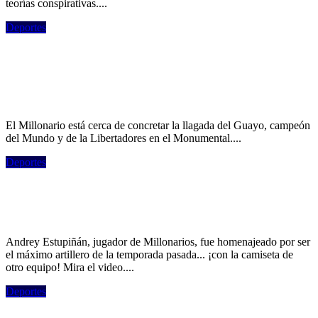
teorías conspirativas....
Deportes
River espera por el potrero de Thiago
Almada: su dorsal especial, Fuerte
Apache y la amistad con Angel Correa
El Millonario está cerca de concretar la llagada del Guayo, campeón
del Mundo y de la Libertadores en el Monumental....
Deportes
La insólita situación que protagonizó el
goleador de la Liga de Colombia
Andrey Estupiñán, jugador de Millonarios, fue homenajeado por ser
el máximo artillero de la temporada pasada... ¡con la camiseta de
otro equipo! Mira el video....
Deportes