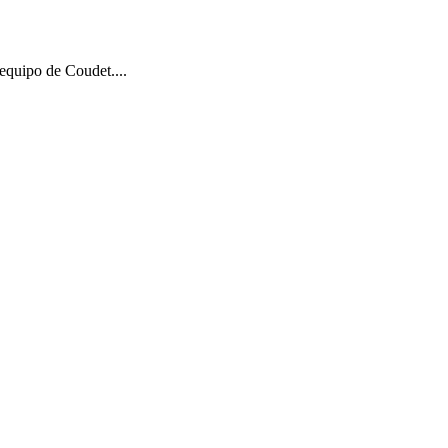
erde y por qué ni con los tres puntos entra
equipo de Coudet....