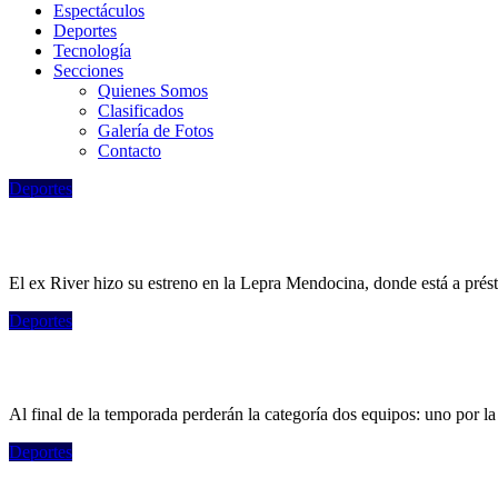
Espectáculos
Deportes
Tecnologí­a
Secciones
Quienes Somos
Clasificados
Galería de Fotos
Contacto
Deportes
Video: el debut de Maxi Salas en Independ
El ex River hizo su estreno en la Lepra Mendocina, donde está a prést
Deportes
Así está la lucha por no descender en la Li
Al final de la temporada perderán la categoría dos equipos: uno por la
Deportes