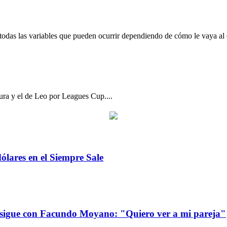
ueda en la Tabla Anual si gana, empata o pi
odas las variables que pueden ocurrir dependiendo de cómo le vaya al 
con Tigre - River, Boca - Vélez y Messi
sura y el de Leo por Leagues Cup....
dólares en el Siempre Sale
 sigue con Facundo Moyano: "Quiero ver a mi pareja"