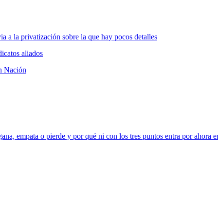
a a la privatización sobre la que hay pocos detalles
icatos aliados
en Nación
ana, empata o pierde y por qué ni con los tres puntos entra por ahora e