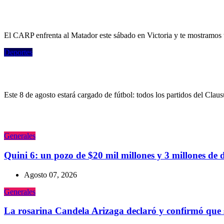
La calculadora de River ante Tigre: cómo q
por ahora en playoffs
El CARP enfrenta al Matador este sábado en Victoria y te mostramos t
Deportes
Hora, TV y streaming para el súper sábado 
Este 8 de agosto estará cargado de fútbol: todos los partidos del Clau
Generales
Quini 6: un pozo de $20 mil millones y 3 millones de 
Agosto 07, 2026
Generales
La rosarina Candela Arizaga declaró y confirmó que