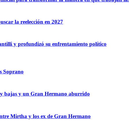
buscar la reelección en 2027
Santilli y profundizó su enfrentamiento político
os Soprano
 muy bajas y un Gran Hermano aburrido
 entre Mirtha y los ex de Gran Hermano