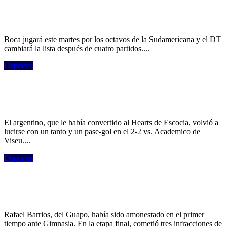
Recoleta que marcan la exigencia de
Arruabarrena
Boca jugará este martes por los octavos de la Sudamericana y el DT
cambiará la lista después de cuatro partidos....
Deportes
Video: golazo y asistencia de Prestianni
en el Benfica
El argentino, que le había convertido al Hearts de Escocia, volvió a
lucirse con un tanto y un pase-gol en el 2-2 vs. Academico de
Viseu....
Deportes
Un jugador de Barracas debió ser
expulsado tres veces y el técnico lo sacó
Rafael Barrios, del Guapo, había sido amonestado en el primer
tiempo ante Gimnasia. En la etapa final, cometió tres infracciones de