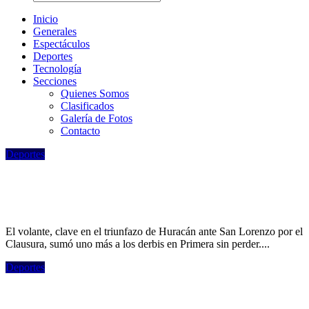
Inicio
Generales
Espectáculos
Deportes
Tecnologí­a
Secciones
Quienes Somos
Clasificados
Galería de Fotos
Contacto
Deportes
El increíble invicto que extendió el Colo
Gil en clásicos del fútbol argentino
El volante, clave en el triunfazo de Huracán ante San Lorenzo por el
Clausura, sumó uno más a los derbis en Primera sin perder....
Deportes
Los cambios en los convocados contra