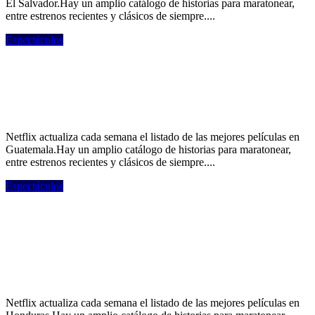
El Salvador.Hay un amplio catálogo de historias para maratonear,
entre estrenos recientes y clásicos de siempre....
Espectáculos
Lo más visto en Netflix Guatemala: las 10
películas más exitosas del momento, con
“Kung Fu Panda 4” a la cabeza
Netflix actualiza cada semana el listado de las mejores películas en
Guatemala.Hay un amplio catálogo de historias para maratonear,
entre estrenos recientes y clásicos de siempre....
Espectáculos
Lo más visto en Netflix Honduras: las 10
películas más exitosas del momento, con
“Elize: Sombras de una mujer” a la
cabeza
Netflix actualiza cada semana el listado de las mejores películas en