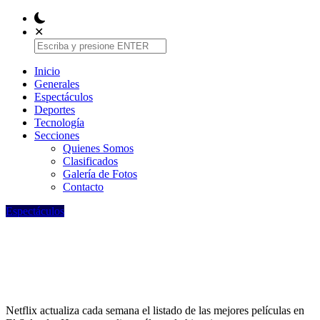
✕
Inicio
Generales
Espectáculos
Deportes
Tecnologí­a
Secciones
Quienes Somos
Clasificados
Galería de Fotos
Contacto
Espectáculos
Lo más visto en Netflix El Salvador: las
10 películas más exitosas del momento,
con “Kung Fu Panda 4” a la cabeza
Netflix actualiza cada semana el listado de las mejores películas en