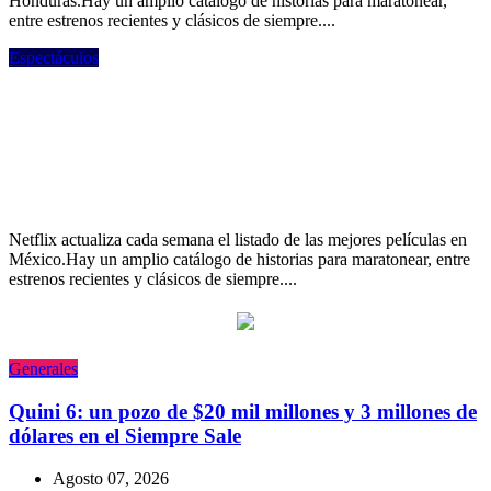
Honduras.Hay un amplio catálogo de historias para maratonear,
entre estrenos recientes y clásicos de siempre....
Espectáculos
Lo más visto en Netflix México: las 10
películas más exitosas del momento, con
“Elize: Sombras de una mujer” a la
cabeza
Netflix actualiza cada semana el listado de las mejores películas en
México.Hay un amplio catálogo de historias para maratonear, entre
estrenos recientes y clásicos de siempre....
Generales
Quini 6: un pozo de $20 mil millones y 3 millones de
dólares en el Siempre Sale
Agosto 07, 2026