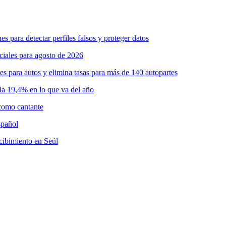
s para detectar perfiles falsos y proteger datos
iciales para agosto de 2026
s para autos y elimina tasas para más de 140 autopartes
a 19,4% en lo que va del año
como cantante
spañol
ecibimiento en Seúl