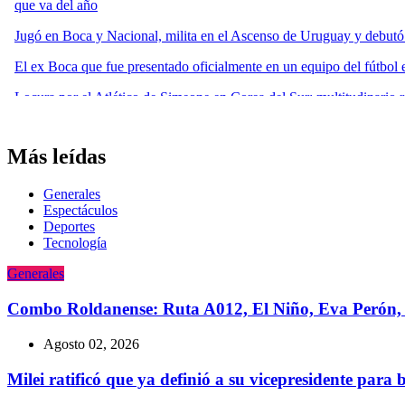
Más leídas
Generales
Espectáculos
Deportes
Tecnologí­a
Generales
Combo Roldanense: Ruta A012, El Niño, Eva Perón, 
Agosto 02, 2026
Milei ratificó que ya definió a su vicepresidente para 