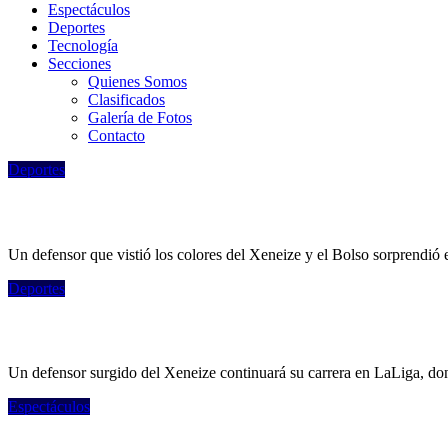
Espectáculos
Deportes
Tecnologí­a
Secciones
Quienes Somos
Clasificados
Galería de Fotos
Contacto
Deportes
Jugó en Boca y Nacional, milita en el Asc
Un defensor que vistió los colores del Xeneize y el Bolso sorprendió en
Deportes
El ex Boca que fue presentado oficialmente
Un defensor surgido del Xeneize continuará su carrera en LaLiga, dond
Espectáculos