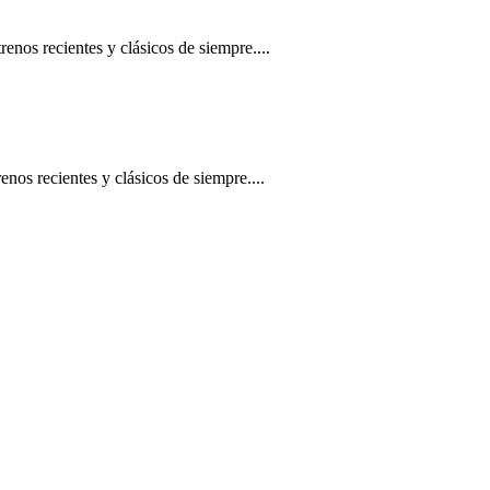
Kung Fu Panda 4” a la cabeza
renos recientes y clásicos de siempre....
ung Fu Panda 4” a la cabeza
nos recientes y clásicos de siempre....