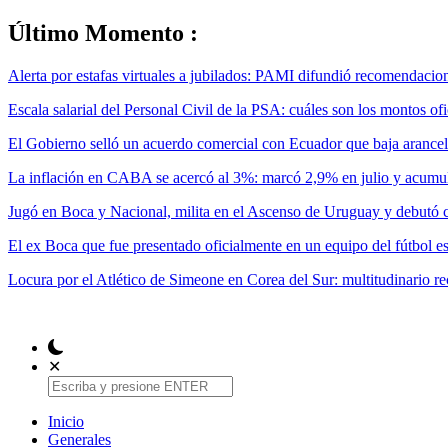
Último Momento :
Alerta por estafas virtuales a jubilados: PAMI difundió recomendacione
Escala salarial del Personal Civil de la PSA: cuáles son los montos of
El Gobierno selló un acuerdo comercial con Ecuador que baja arancele
La inflación en CABA se acercó al 3%: marcó 2,9% en julio y acumul
Jugó en Boca y Nacional, milita en el Ascenso de Uruguay y debutó 
El ex Boca que fue presentado oficialmente en un equipo del fútbol e
Locura por el Atlético de Simeone en Corea del Sur: multitudinario r
✕
Inicio
Generales