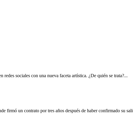
enso de Uruguay y debutó como cantante
 redes sociales con una nueva faceta artística. ¿De quién se trata?...
 en un equipo del fútbol español
e firmó un contrato por tres años después de haber confirmado su salida