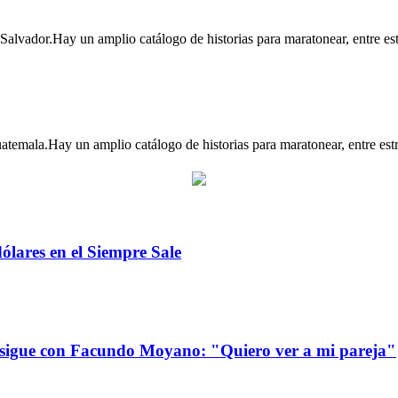
0 películas más exitosas del momento, con “
 Salvador.Hay un amplio catálogo de historias para maratonear, entre est
 películas más exitosas del momento, con “K
uatemala.Hay un amplio catálogo de historias para maratonear, entre estre
dólares en el Siempre Sale
 sigue con Facundo Moyano: "Quiero ver a mi pareja"