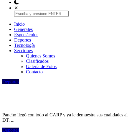
✕
Inicio
Generales
Espectáculos
Deportes
Tecnologí­a
Secciones
Quienes Somos
Clasificados
Galería de Fotos
Contacto
Deportes
Ortega entrenó a la par en River y le
demostró a Coudet que está para jugar
Pancho llegó con todo al CARP y ya le demuestra sus cualidades al
DT. ...
Deportes