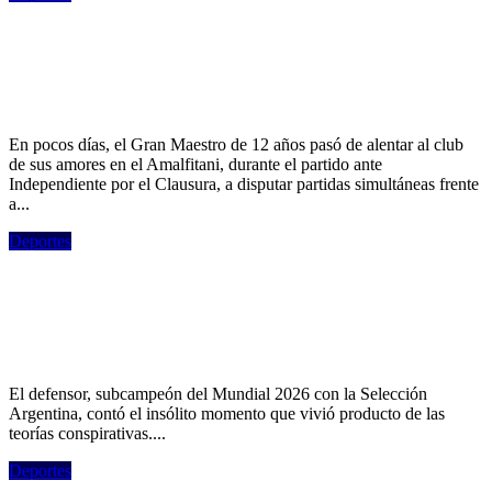
De festejar el triunfo de Vélez a
deslumbrar en Mar del Plata: así fue la
semana de Faustino Oro
En pocos días, el Gran Maestro de 12 años pasó de alentar al club
de sus amores en el Amalfitani, durante el partido ante
Independiente por el Clausura, a disputar partidas simultáneas frente
a...
Deportes
La particular anécdota de Medina con un
gomero que no lo reconoció: "Me dijo
'son unos vende patria'"
El defensor, subcampeón del Mundial 2026 con la Selección
Argentina, contó el insólito momento que vivió producto de las
teorías conspirativas....
Deportes