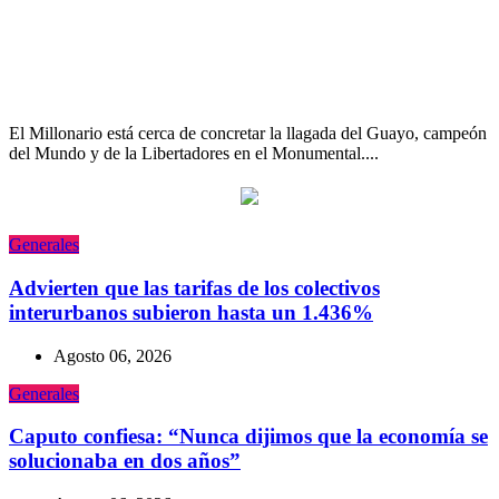
River espera por el potrero de Thiago
Almada: su dorsal especial, Fuerte
Apache y la amistad con Angel Correa
El Millonario está cerca de concretar la llagada del Guayo, campeón
del Mundo y de la Libertadores en el Monumental....
Generales
Advierten que las tarifas de los colectivos
interurbanos subieron hasta un 1.436%
Agosto 06, 2026
Generales
Caputo confiesa: “Nunca dijimos que la economía se
solucionaba en dos años”